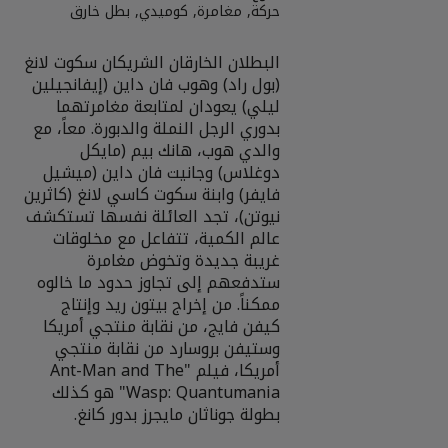
حركة, مغامرة, كوميدي, بطل خارق
البطلان الخارقان الشريكان سكوت لانغ
(بول راد) وهوب فان داين (إيفانجيلين
ليلي) يعودان لمتابعة مغامرتهما
بدوري الرجل النملة والدبورة. معاً، مع
والدي هوب، هانك بيم (مايكل
دوغلاس) وجانيت فان داين (ميشيل
فايفر) وابنة سكوت كاسي لانغ (كاثرين
نيوتن)، تجد العائلة نفسها تستكشف
عالم الكمية، تتفاعل مع مخلوقات
غريبة جديدة وتخوض مغامرة
ستدفعهم إلى تجاوز حدود ما خالوه
ممكناً. من إخراج بيتون ريد وإنتاج
كيفن فايج، من نقابة منتجي أمريكا
وستيفن بروسارد من نقابة منتجي
أمريكا، فيلم "Ant-Man and The
Wasp: Quantumania" هو كذلك
بطولة جوناثان مايجرز بدور كانغ.