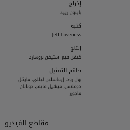
إخراج
بايتون رييد
كتبه
Jeff Loveness
إنتاج
كيفن فيغ, ستيفن بروسارد
طاقم التمثيل
بول رود, إيفانغلين ليللي, مايكل
دوغلاس, ميشيل فايفر, جوناثان
ماجورز
مقاطع الفيديو