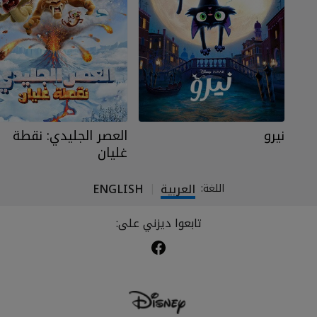
نيرو
العصر الجليدي: نقطة
غليان
العربية
ENGLISH
اللغة:
|
تابعوا ديزني على: