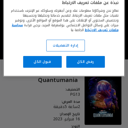
نبذة عن ملفات تعريف الارتباط
نعالج نحن وشركاؤنا معلومات عنك وعن أجهزتك وسلوكك عبر الإنترنت باستخدام
تقنيات مثل ملفات تعريف الارتباط، لتقديم خدماتنا وتحليلها وتحسينها
يُعرض الآن على ديزني+*
وتخصيص المحتوى أو الإعلانات على هذا الموقع أو المواقع الأخرى، وتوفير
ميزات على وسائل التواصل الاجتماعي .يولمعرفة المزيد، يرجى قراءة
سياسة
ملفات تعريف الارتباط
الخاصة بنا
شاهد على ديزني بلس
إدارة التفضيلات
*تُطبق متطلبات الحد الأدنى للعمر. تُطبق الشروط والأحكام
رفض الكل
قبول الكل
Ant-Man and the Wasp:
Quantumania
التصنيف:
PG13
مدة العرض:
2ساعة 5دقيقة
تاريخ الإصدار:
16 فبراير، 2023
النوع: