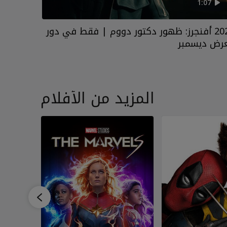
1:07
2026 أفنجرز: ظهور دكتور دووم | فقط في دور
عرض ديسمبر
الع
المزيد من الأفلام