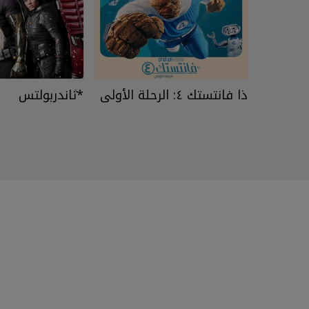
ذا فانتستك ٤: الرحلة الأولى
*ثاندربولتس