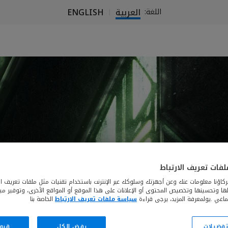
العربية
ENGLISH
اللغة:
|
فات تعريف الارتباط
كاؤنا معلومات عنك وعن أجهزتك وسلوكك عبر الإنترنت باستخدام تقنيات مثل ملفات تعريف الا
يلها وتحسينها وتخصيص المحتوى أو الإعلانات على هذا الموقع أو المواقع الأخرى، وتوفير م
ماعي .يولمعرفة المزيد، يرجى قراءة
سياسة ملفات تعريف الارتباط
الخاصة بنا
لتفضيلات
رفض الكل
قبو