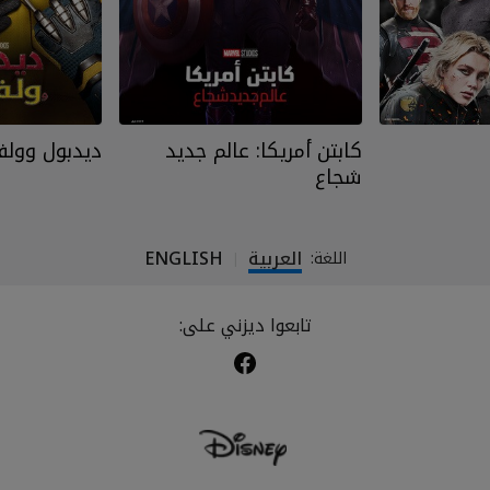
كابتن أمريكا: عالم جديد
ديدبول وولف
شجاع
العربية
ENGLISH
اللغة:
|
تابعوا ديزني على: