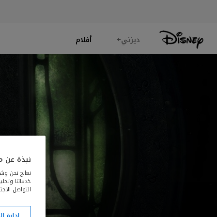
ديزني+
أفلام
نبذة عن مل
نعالج نحن وشر
خدماتنا وتحل
التواصل الاجت
إدارة ا