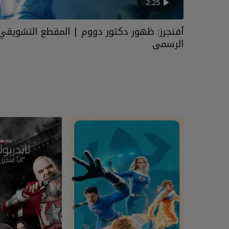
2:25
أفنجرز: ظهور دكتور دووم | المقطع التشويق
الرسمي