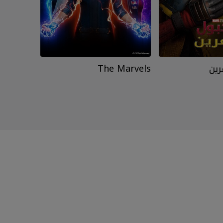
رين
The Marvels
xy:
e 3