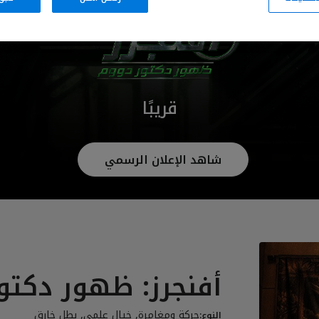
قريبًا
شاهد الإعلان الرسمي
أفنجرز: ظهور دكتو
حركة ومغامرة, خيال علمي, بطل خارق
النوع: