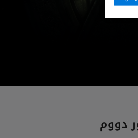
ر دووم