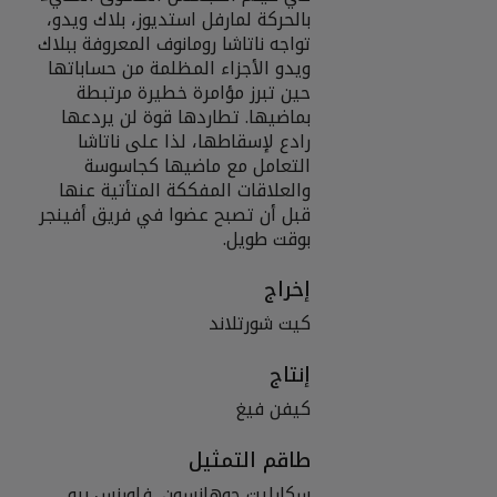
بالحركة لمارفل استديوز، بلاك ويدو،
تواجه ناتاشا رومانوف المعروفة ببلاك
ويدو الأجزاء المظلمة من حساباتها
حين تبرز مؤامرة خطيرة مرتبطة
بماضيها. تطاردها قوة لن يردعها
رادع لإسقاطها، لذا على ناتاشا
التعامل مع ماضيها كجاسوسة
والعلاقات المفككة المتأتية عنها
قبل أن تصبح عضوا في فريق أفينجر
بوقت طويل.
إخراج
كيت شورتلاند
إنتاج
كيفن فيغ
طاقم التمثيل
سكارليت جوهانسون, فلورنس بيو,