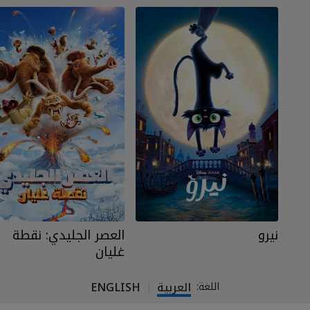
نيرو
العصر الجليدي: نقطة
غليان
العربية
ENGLISH
اللغة:
|