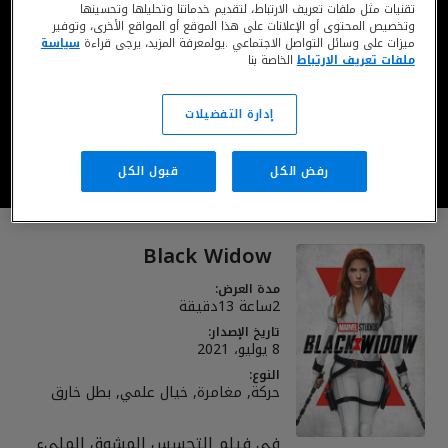
تقنيات مثل ملفات تعريف الارتباط، لتقديم خدماتنا وتحليلها وتحسينها
وتخصيص المحتوى أو الإعلانات على هذا الموقع أو المواقع الأخرى، وتوفير
ميزات على وسائل التواصل الاجتماعي .يولمعرفة المزيد، يرجى قراءة
سياسة
ملفات تعريف الارتباط
الخاصة بنا
يُعرض الآن على ديزني+*
إدارة التفضيلات
شاهد على ديزني بلس
رفض الكل
قبول الكل
*تُطبق متطلبات الحد الأدنى للعمر. تُطبق الشروط والأحكام
Black Widow
مدة العرض:
2ساعة 13دقيقة
تاريخ الإصدار:
8 يوليو، 2021
النوع:
حركة, مغامرة, خيال علمي, بطل خارق
في فيلم التجسس المشوق المليء