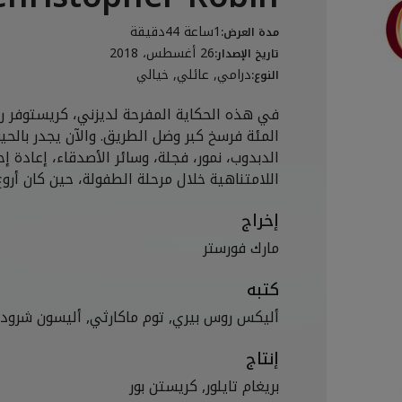
1ساعة 44دقيقة
مدة العرض:
26 أغسطس، 2018
تاريخ الإصدار:
درامي, عائلي, خيالي
النوع:
في هذه الحكاية المفرحة لديزني، كريستوفر ر
المئة فرسخ كبر وضل الطريق. والآن يجدر بالحي
الدبدوب، نمور، فجلة، وسائر الأصدقاء، إعادة إ
اللامتناهية خلال مرحلة الطفولة، حين كان أر
إخراج
مارك فورستر
كتبه
أليكس روس بيري, توم ماكارثي, أليسون شرودي
إنتاج
بريغام تايلور, كريستن بور