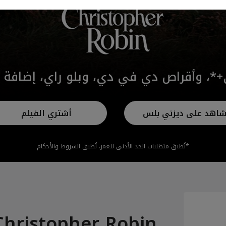
+*، وأقراص دي في دي، وبلو راي، إضافة 
اهد على ديزني بلس
أشتري الفيلم
*تُطبق متطلبات الحد الأدنى للعمر. تُطبق الشروط والأحكام
Christopher Robin