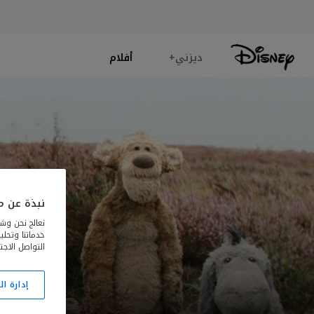
ديزني+
أفلام
نبذة عن مل
نعالج نحن وشر
خدماتنا وتحل
التواصل الاجت
إدارة ا