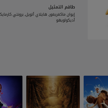
طاقم التمثيل
إيوان ماكغريغور, هايلاي أتويل, برونتي كارما
أديكولويهو