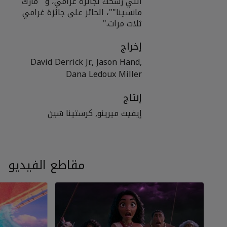
التي رُشحت لجائزة غرامي، و""مارك
مانسينا""، الحائز على جائزة غرامي
ثلاث مرات."
إخراج
David Derrick Jr., Jason Hand,
Dana Ledoux Miller
إنتاج
إيفيت ميرينو, كرستينا شين
مقاطع الفيديو