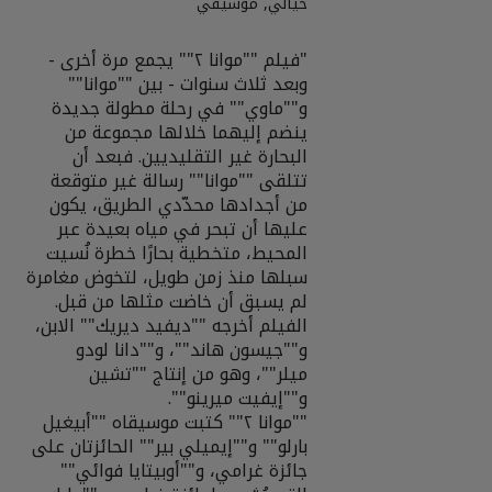
خيالي, موسيقي
"فيلم ""موانا ٢"" يجمع مرة أخرى -
وبعد ثلاث سنوات - بين ""موانا""
و""ماوي"" في رحلة مطولة جديدة
ينضم إليهما خلالها مجموعة من
البحارة غير التقليديين. فبعد أن
تتلقى ""موانا"" رسالة غير متوقعة
من أجدادها محدّدي الطريق، يكون
عليها أن تبحر في مياه بعيدة عبر
المحيط، متخطية بحارًا خطرة نُسيت
سبلها منذ زمن طويل، لتخوض مغامرة
الفيلم أخرجه ""ديفيد ديريك"" الابن،
و""جيسون هاند""، و""دانا لودو
ميلر""، وهو من إنتاج ""تشين
""موانا ٢"" كتبت موسيقاه ""أبيغيل
بارلو"" و""إيميلي بير"" الحائزتان على
جائزة غرامي، و""أوبيتايا فوائي""