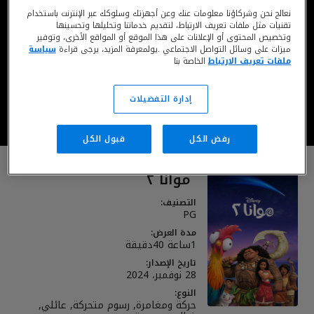
نعالج نحن وشركاؤنا معلومات عنك وعن أجهزتك وسلوكك عبر الإنترنت باستخدام
تقنيات مثل ملفات تعريف الارتباط، لتقديم خدماتنا وتحليلها وتحسينها
وتخصيص المحتوى أو الإعلانات على هذا الموقع أو المواقع الأخرى، وتوفير
يُعرض الآن على ديزني+*
ميزات على وسائل التواصل الاجتماعي .يولمعرفة المزيد، يرجى قراءة
سياسة
ملفات تعريف الارتباط
الخاصة بنا
شاهد على ديزني بلس
إدارة التفضيلات
*تُطبق متطلبات الحد الأدنى للعمر. تُطبق الشروط والأحكام
رفض الكل
قبول الكل
موانا ٢
التصنيف:
PG
مدة العرض:
1ساعة 40دقيقة
تاريخ الإصدار:
28 نوفمبر، 2024
النوع:
حركة ومغامرة, رسوم متحركة, عائلي,